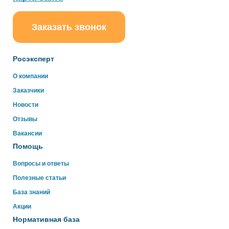
Заказать звонок
ChatApp
online
Росэксперт
Здравствуйте!
О компании
Свяжитесь с нами через WhatsApp нажав на кнопку
Заказчики
ниже
Новости
Отзывы
WhatsApp
Вакансии
Помощь
Вопросы и ответы
Полезные статьи
База знаний
Акции
Нормативная база