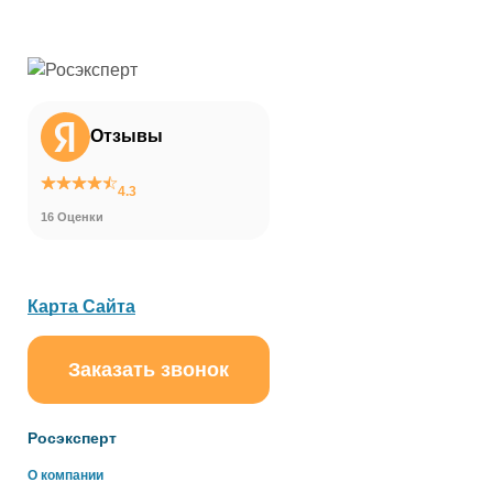
Отзывы
4.3
16 Оценки
Карта Сайта
Заказать звонок
ChatApp
online
Росэксперт
Здравствуйте!
О компании