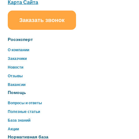
Карта Сайта
Заказать звонок
ChatApp
online
Росэксперт
Здравствуйте!
О компании
Свяжитесь с нами через WhatsApp нажав на кнопку
Заказчики
ниже
Новости
Отзывы
WhatsApp
Вакансии
Помощь
Вопросы и ответы
Полезные статьи
База знаний
Акции
Нормативная база